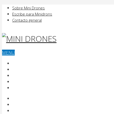
Sobre Mini Drones
Escribe para Minidrons
Contacto general
MENU
MINI DRONES
COMPRAR UN DRONE
VOLAR UN DRONE
USOS DE LOS DRONES Y FUTURO
FABRICANTES DE DRONES
MINI DRONES
COMPRAR UN DRONE
VOLAR UN DRONE