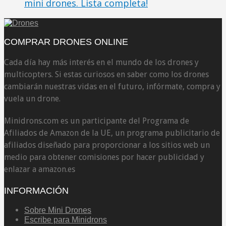
mini drones. Lista completa!
COMPRAR DRONES ONLINE
Cada día hay más interés ​​en el mundo de los drones y
multicopters. Si estas curiosos en saber como los drones
cambiarán nuestras vidas en el futuro, infórmate, compra y
vuela un drone.
Minidrons.com es un participante del Programa de
Afiliados de Amazon de la UE, un programa publicitario de
afiliados diseñado para proporcionar a los sitios web un
medio para obtener comisiones por hacer publicidad y
enlazar a amazon.es
INFORMACIÓN
Sobre Mini Drones
Escribe para Minidrons