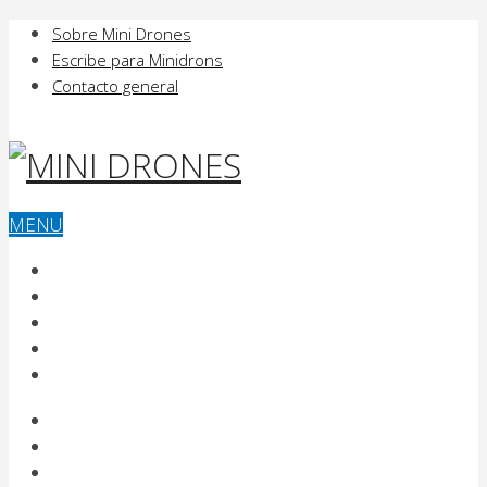
Sobre Mini Drones
Escribe para Minidrons
Contacto general
MENU
MINI DRONES
COMPRAR UN DRONE
VOLAR UN DRONE
USOS DE LOS DRONES Y FUTURO
FABRICANTES DE DRONES
MINI DRONES
COMPRAR UN DRONE
VOLAR UN DRONE