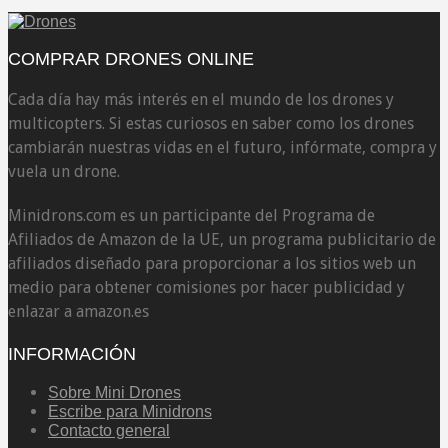
COMPRAR DRONES ONLINE
Cada día hay más interés ​​en el mundo de los drones y
multicopters. Si estas curiosos en saber como los drones
cambiarán nuestras vidas en el futuro, infórmate, compra y
vuela un drone.
Minidrons.com es un participante del Programa de
Afiliados de Amazon de la UE, un programa publicitario de
afiliados diseñado para proporcionar a los sitios web un
medio para obtener comisiones por hacer publicidad y
enlazar a amazon.es
INFORMACIÓN
Sobre Mini Drones
Escribe para Minidrons
Contacto general