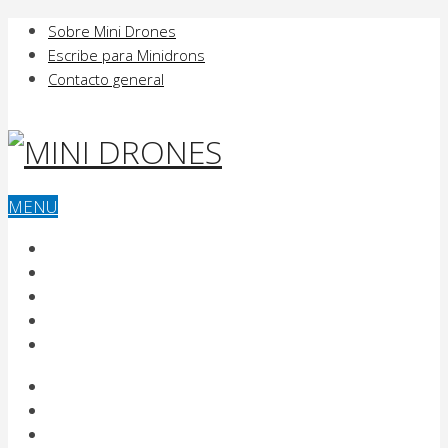
Sobre Mini Drones
Escribe para Minidrons
Contacto general
MENU
MINI DRONES
COMPRAR UN DRONE
VOLAR UN DRONE
USOS DE LOS DRONES Y FUTURO
FABRICANTES DE DRONES
MINI DRONES
COMPRAR UN DRONE
VOLAR UN DRONE